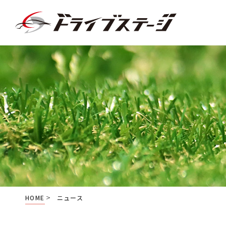
新車中古車販売
3×3
店舗挨拶
車委託販
SPONSO
会社情報
HOME
ニュース