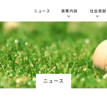
ニュース
事業内容
社会貢
売
RED
車買取サービス
MAP
各種
ギャ
ニュース